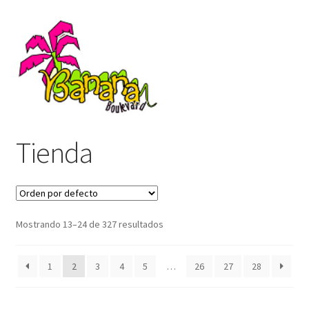
Skip
Skip
to
to
navigation
content
Inicio
Tienda
Carrito
codigo no valido
Mostrando 13–24 de 327 resultados
Finalizar compra
1
2
3
4
5
…
26
27
28
Mi cuenta