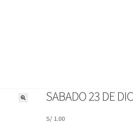
SABADO 23 DE DI
ra
Mi cuenta
Obtener Entrada
Reclamar Entrada
registro-evento/
S/
1.00