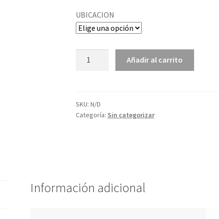
UBICACION
SABADO
Añadir al carrito
23
DE
DICIEMBRE
cantidad
SKU:
N/D
Categoría:
Sin categorizar
Información adicional