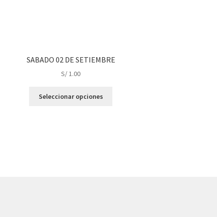
SABADO 02 DE SETIEMBRE
S/
1.00
This
Seleccionar opciones
product
has
multiple
variants.
The
options
may
be
chosen
on
the