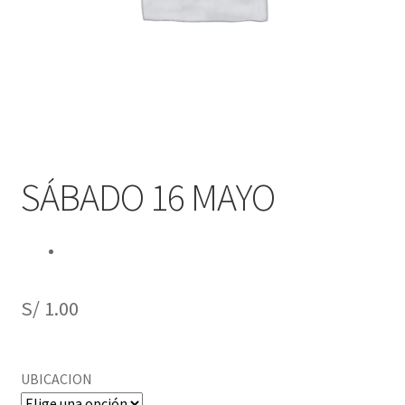
Obtener Entrada
Reclamar Entrada
registro-evento/
Sample Page
SÁBADO 16 MAYO
Tienda
S/
1.00
UBICACION