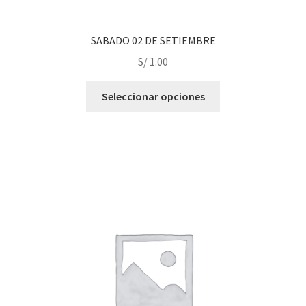
SABADO 02 DE SETIEMBRE
S/
1.00
This
Seleccionar opciones
product
has
multiple
variants.
The
options
may
be
chosen
on
the
product