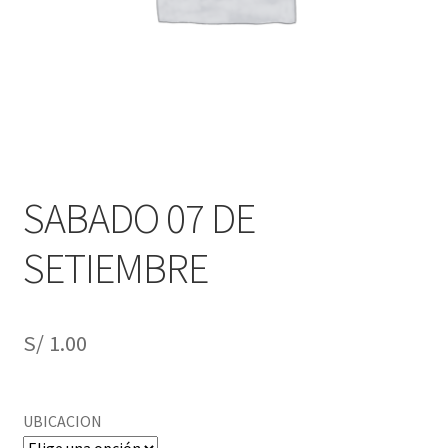
Obtener Entrada
Reclamar Entrada
registro-evento/
Sample Page
SABADO 07 DE
Tienda
SETIEMBRE
S/
1.00
UBICACION