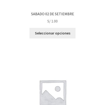
SABADO 02 DE SETIEMBRE
S/
1.00
This
Seleccionar opciones
product
has
multiple
variants.
The
options
may
be
chosen
on
the
product