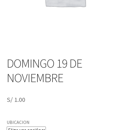
Obtener Entrada
Reclamar Entrada
registro-evento/
Sample Page
DOMINGO 19 DE
Tienda
NOVIEMBRE
S/
1.00
UBICACION